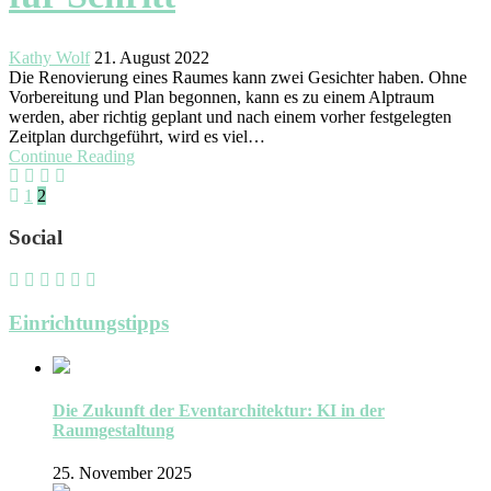
Kathy Wolf
21. August 2022
Die Renovierung eines Raumes kann zwei Gesichter haben. Ohne
Vorbereitung und Plan begonnen, kann es zu einem Alptraum
werden, aber richtig geplant und nach einem vorher festgelegten
Zeitplan durchgeführt, wird es viel…
Continue Reading
Seitennummerierung
Previous
Page
Page
1
2
page
der
Social
Beiträge
Einrichtungstipps
Die Zukunft der Eventarchitektur: KI in der
Raumgestaltung
25. November 2025