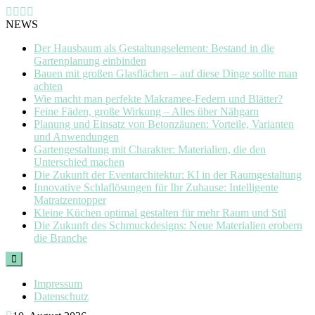
NEWS
Der Hausbaum als Gestaltungselement: Bestand in die
Gartenplanung einbinden
Bauen mit großen Glasflächen – auf diese Dinge sollte man
achten
Wie macht man perfekte Makramee-Federn und Blätter?
Feine Fäden, große Wirkung – Alles über Nähgarn
Planung und Einsatz von Betonzäunen: Vorteile, Varianten
und Anwendungen
Gartengestaltung mit Charakter: Materialien, die den
Unterschied machen
Die Zukunft der Eventarchitektur: KI in der Raumgestaltung
Innovative Schlaflösungen für Ihr Zuhause: Intelligente
Matratzentopper
Kleine Küchen optimal gestalten für mehr Raum und Stil
Die Zukunft des Schmuckdesigns: Neue Materialien erobern
die Branche
Skip
to
content
Impressum
Datenschutz