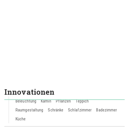
Aktuelles
Designideen
Die Zukunft der
Architekturvisualisierung – Trends
und Innovationen
Redaktion
21. März 2025
Aktuelles
Designideen
Form folgt Funktion: Warum das
Design von flachsaugenden
Tauchpumpen den Unterschied macht
Innovationen
Redaktion
5. Dezember 2024
Beleuchtung
Kamin
Pflanzen
Teppich
Raumgestaltung
Schränke
Schlafzimmer
Badezimmer
Küche