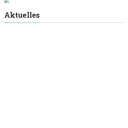
Aktuelles
Aktuelles
Designideen
Die Zukunft des
Schmuckdesigns:
Neue Materialien