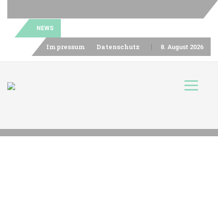
NEWS
Skip
Impressum
Datenschutz
8. August 2026
to
content
Toggle n
Skip
to
content