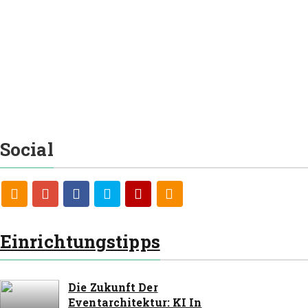
Redaktion
24. Juli 2018
Tischlampen sind die Geheimwaffe des Innenarchitekten – sie
können nicht nur schöne Ornamente an sich sein, sondern mit
ein wenig Überlegung kann man mit ihrem Licht auch eine
Raumatmosphäre schaffen und sie…
CONTINUE READING
Social
Einrichtungstipps
Die Zukunft Der
Eventarchitektur: KI In