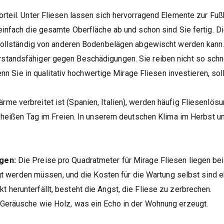
rteil. Unter Fliesen lassen sich hervorragend Elemente zur Fu
nfach die gesamte Oberfläche ab und schon sind Sie fertig. Di
vollständig von anderen Bodenbelägen abgewischt werden kann
standsfähiger gegen Beschädigungen. Sie reiben nicht so schne
nn Sie in qualitativ hochwertige Mirage Fliesen investieren, so
ärme verbreitet ist (Spanien, Italien), werden häufig Fliesenl
 heißen Tag im Freien. In unserem deutschen Klima im Herbst u
gen:
Die Preise pro Quadratmeter für Mirage Fliesen liegen bei
gt werden müssen, und die Kosten für die Wartung selbst sind eb
 herunterfällt, besteht die Angst, die Fliese zu zerbrechen.
 Geräusche wie Holz, was ein Echo in der Wohnung erzeugt.