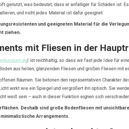
t genutzt, was bedeutet, dass er anfälliger für Schäden ist. E
ieren, und nicht jedes Material ist dafür geeignet.
gungsresistenten und geeigneten Material für die Verle
ht ziehen.
ts mit Fliesen in der Hauptr
senhorizont.de
)
ist reichhaltig, so dass wir fast jede Idee für 
 Boden aus hellen, glänzenden Fliesen und großen Fliesen mit ei
offenen Räumen. Sie betonen den repräsentativen Charakter des
icht wirkt wie ein Spiegel und vergrößert ihn optisch. Sie werd
t weiß sein – auch in dieser Funktion eignen sich verschieden
flächen. Deshalb sind große Bodenfliesen mit unsichtbaren
 minimalistische Arrangements.