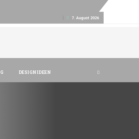
p
mpressum
Datenschutz
7. August 2026
tent
NG
DESIGNIDEEN