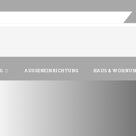
Ski
I
to
con
G
AUSSENEINRICHTUNG
HAUS & WOHNU