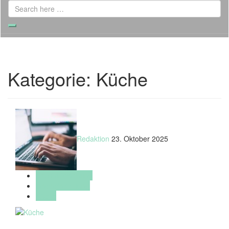
Search
for:
Search
Kategorie:
Küche
Redaktion
23. Oktober 2025
Haus & Wohnung
Inneneinrichtung
Küche