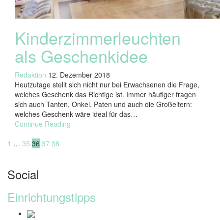
Kinderzimmerleuchten
als Geschenkidee
Redaktion
12. Dezember 2018
Heutzutage stellt sich nicht nur bei Erwachsenen die Frage,
welches Geschenk das Richtige ist. Immer häufiger fragen
sich auch Tanten, Onkel, Paten und auch die Großeltern:
welches Geschenk wäre ideal für das…
Continue Reading
Seitennummerierung
Previous
Page
Page
Page
Page
Page
Next
1
…
35
36
37
38
page
page
der
Social
Beiträge
Einrichtungstipps