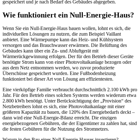
gespeichert und je nach Bedarf des Gebäudes abgegeben.
Wie funktioniert ein Null-Energie-Haus?
Wenn Sie ein Null-Energie-Haus bauen wollen, lohnt es sich, die
individuellen Lösungen zu nutzen, die zum Beispiel Vaillant
anbietet. Eine Wärmepumpe kann das Heiz- und Kühlsystem
versorgen und das Brauchwasser erwärmen. Die Belüftung des
Gebäudes kann über ein Zu- und Abluftgerät mit
Wärmerückgewinnung erfolgen. Der für den Betrieb dieser Geräte
benötigte Strom kann von einer Photovoltaikanlage bezogen oder
aus dem Netz entnommen werden, wo zuvor produzierte
Überschüsse gespeichert wurden. Eine Fußbodenheizung
funktioniert bei dieser Art von Lösung am effizientesten.
Eine vierköpfige Familie verbraucht durchschnittlich 2.100 kWh pro
Jahr. Für den Betrieb eines solchen Systems werden wiederum etwa
2.800 kWh benötigt. Unter Berücksichtigung der „Provision“ des
Netzbetreibers lohnt es sich, eine Photovoltaikanlage mit einer
größeren Kapazität zu bauen, die 120% des Energiebedarfs deckt –
dann wird eine Null-Energie-Bilanz erreicht. Die einzigen
energiebezogenen Gebühren, die der Eigentümer zu zahlen hat, sind
die festen Gebühren für die Nutzung des Stromnetzes.
Warum in den Bau eines Null-Energie-Hauses investieren?