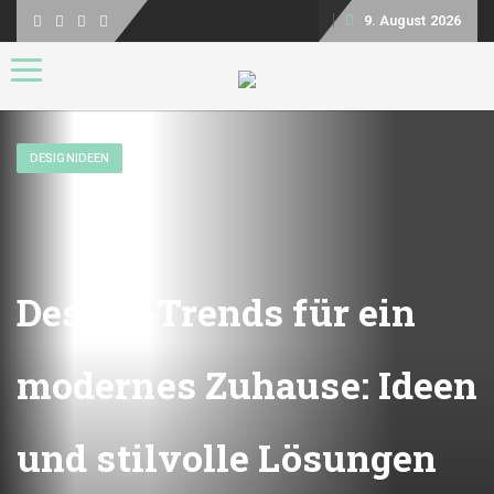
9. August 2026
Toggle navigation
DESIGNIDEEN
Design-Trends für ein
modernes Zuhause: Ideen
und stilvolle Lösungen