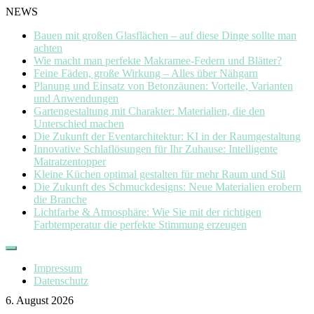
NEWS
Bauen mit großen Glasflächen – auf diese Dinge sollte man
achten
Wie macht man perfekte Makramee-Federn und Blätter?
Feine Fäden, große Wirkung – Alles über Nähgarn
Planung und Einsatz von Betonzäunen: Vorteile, Varianten
und Anwendungen
Gartengestaltung mit Charakter: Materialien, die den
Unterschied machen
Die Zukunft der Eventarchitektur: KI in der Raumgestaltung
Innovative Schlaflösungen für Ihr Zuhause: Intelligente
Matratzentopper
Kleine Küchen optimal gestalten für mehr Raum und Stil
Die Zukunft des Schmuckdesigns: Neue Materialien erobern
die Branche
Lichtfarbe & Atmosphäre: Wie Sie mit der richtigen
Farbtemperatur die perfekte Stimmung erzeugen
Skip
to
Impressum
content
Datenschutz
6. August 2026