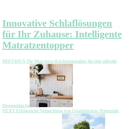
Innovative Schlaflösungen
für Ihr Zuhause: Intelligente
Matratzentopper
Beitragsnavigation
Previous
PREVIOUS
Die Must-have-Küchenutensilien für eine stilvolle
post:
Designerküche
Next
NEXT
Erfolgreiche Verpachtung von Grundstücken: Potenziale,
post: