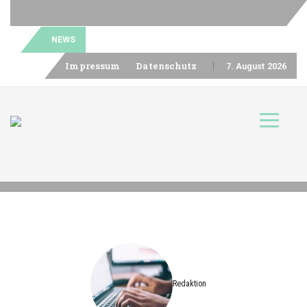
NEWS
Skip
Impressum
Datenschutz
7. August 2026
to
content
Toggle n
Skip
to
content
Redaktion