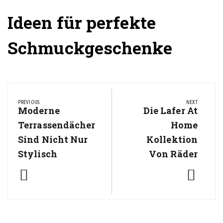
Ideen für perfekte
Schmuckgeschenke
Beitragsnavigation
PREVIOUS
NEXT
Previous
Moderne
Next
Die Lafer At
Post:
Post:
Terrassendächer
Home
Sind Nicht Nur
Kollektion
Stylisch
Von Räder