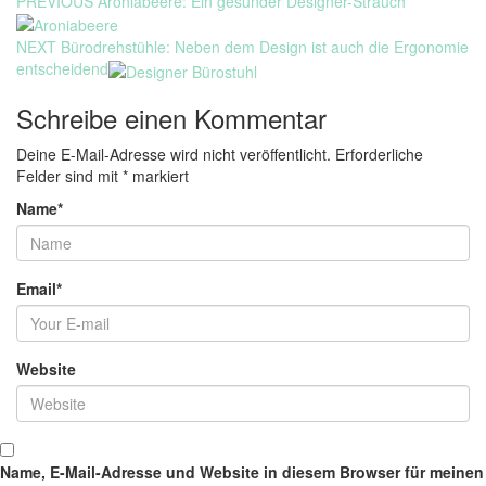
Beitragsnavigation
Previous
PREVIOUS
Aroniabeere: Ein gesunder Designer-Strauch
post:
Next
NEXT
Bürodrehstühle: Neben dem Design ist auch die Ergonomie
post:
entscheidend
Schreibe einen Kommentar
Deine E-Mail-Adresse wird nicht veröffentlicht.
Erforderliche
Felder sind mit
*
markiert
Name
*
Email
*
Website
Name, E-Mail-Adresse und Website in diesem Browser für meinen