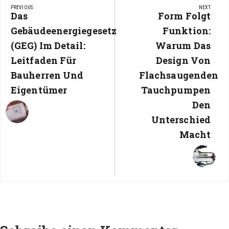
PREVIOUS
NEXT
Previous
Das
Next
Form Folgt
Post:
Post:
Gebäudeenergiegesetz
Funktion:
(GEG) Im Detail:
Warum Das
Leitfaden Für
Design Von
Bauherren Und
Flachsaugenden
Eigentümer
Tauchpumpen
Den
Unterschied
Macht