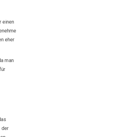
r einen
ngenehme
en eher
 da man
für
das
I der