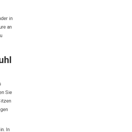
der in
ure an
zu
uhl
s
en Sie
Sitzen
ngen
n. In