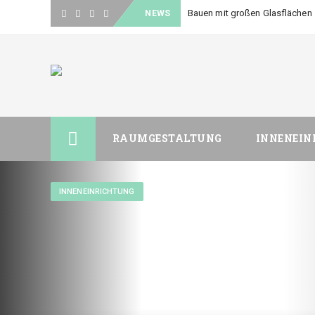
Bauen mit großen Glasflächen 
NEWS
Skip
RAUMGESTALTUNG
INNENEIN
to
content
INNENEINRICHTUNG