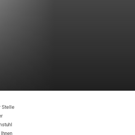
 Stelle
er
hstuhl
 Ihnen