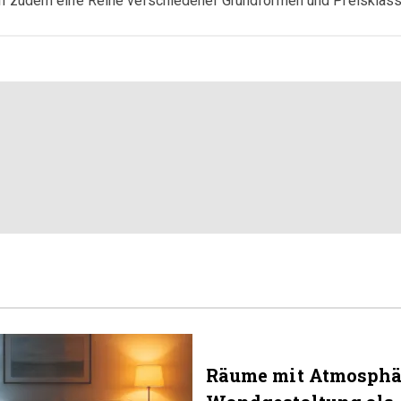
n zudem eine Reihe verschiedener Grundformen und Preisklass
Räume mit Atmosphä