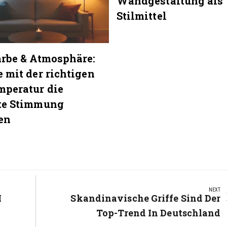
Wandgestaltung als
Stilmittel
arbe & Atmosphäre:
 mit der richtigen
mperatur die
te Stimmung
en
NEXT
i
Next
Skandinavische Griffe Sind Der
Post:
Top-Trend In Deutschland