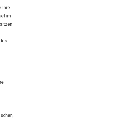
 Ihre
kel im
sitzen
 des
se
nschen,