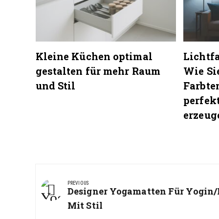
Kleine Küchen optimal
Lichtf
gestalten für mehr Raum
Wie Sie
und Stil
Farbte
perfek
erzeug
Beitragsnavigation
PREVIOUS
Previous
Designer Yogamatten Für Yogin/
Post:
Mit Stil