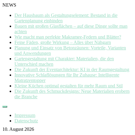
NEWS
Der Hausbaum als Gestaltungselement: Bestand in die
Gartenplanung einbinden
Bauen mit großen Glasflächen – auf diese Dinge sollte man
achten
Wie macht man perfekte Makramee-Federn und Blätter?
Feine Fäden, große Wirkung – Alles über Nähgarn
Planung und Einsatz von Betonzäunen: Vorteile, Varianten
und Anwendungen
Gartengestaltung mit Charakter: Materialien, die den
Unterschied machen
Die Zukunft der Eventarchitektur: KI in der Raumgestaltung
Innovative Schlaflösungen für Ihr Zuhause: Intelligente
Matratzentopper
Kleine Küchen optimal gestalten für mehr Raum und Stil
Die Zukunft des Schmuckdesigns: Neue Materialien erobern
die Branche
Skip
to
Impressum
content
Datenschutz
10. August 2026