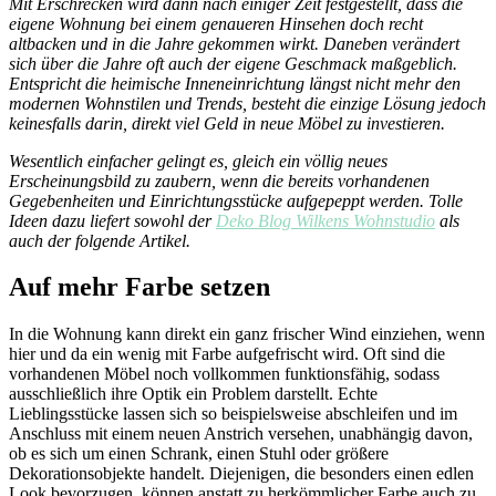
Mit Erschrecken wird dann nach einiger Zeit festgestellt, dass die
eigene Wohnung bei einem genaueren Hinsehen doch recht
altbacken und in die Jahre gekommen wirkt. Daneben verändert
sich über die Jahre oft auch der eigene Geschmack maßgeblich.
Entspricht die heimische Inneneinrichtung längst nicht mehr den
modernen Wohnstilen und Trends, besteht die einzige Lösung jedoch
keinesfalls darin, direkt viel Geld in neue Möbel zu investieren.
Wesentlich einfacher gelingt es, gleich ein völlig neues
Erscheinungsbild zu zaubern, wenn die bereits vorhandenen
Gegebenheiten und Einrichtungsstücke aufgepeppt werden. Tolle
Ideen dazu liefert sowohl der
Deko Blog Wilkens Wohnstudio
als
auch der folgende Artikel.
Auf mehr Farbe setzen
In die Wohnung kann direkt ein ganz frischer Wind einziehen, wenn
hier und da ein wenig mit Farbe aufgefrischt wird. Oft sind die
vorhandenen Möbel noch vollkommen funktionsfähig, sodass
ausschließlich ihre Optik ein Problem darstellt. Echte
Lieblingsstücke lassen sich so beispielsweise abschleifen und im
Anschluss mit einem neuen Anstrich versehen, unabhängig davon,
ob es sich um einen Schrank, einen Stuhl oder größere
Dekorationsobjekte handelt. Diejenigen, die besonders einen edlen
Look bevorzugen, können anstatt zu herkömmlicher Farbe auch zu