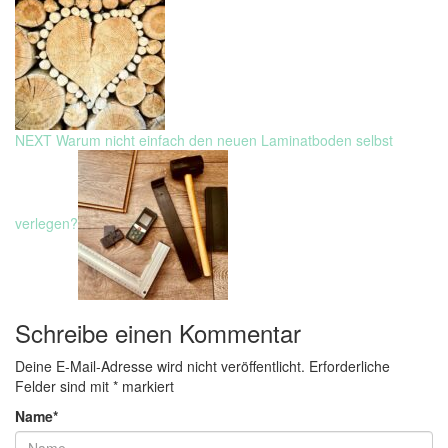
Next
NEXT
Warum nicht einfach den neuen Laminatboden selbst
post:
verlegen?
Schreibe einen Kommentar
Deine E-Mail-Adresse wird nicht veröffentlicht.
Erforderliche
Felder sind mit
*
markiert
Name
*