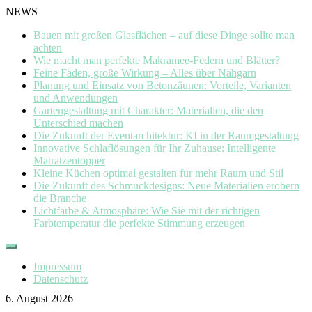
NEWS
Bauen mit großen Glasflächen – auf diese Dinge sollte man
achten
Wie macht man perfekte Makramee-Federn und Blätter?
Feine Fäden, große Wirkung – Alles über Nähgarn
Planung und Einsatz von Betonzäunen: Vorteile, Varianten
und Anwendungen
Gartengestaltung mit Charakter: Materialien, die den
Unterschied machen
Die Zukunft der Eventarchitektur: KI in der Raumgestaltung
Innovative Schlaflösungen für Ihr Zuhause: Intelligente
Matratzentopper
Kleine Küchen optimal gestalten für mehr Raum und Stil
Die Zukunft des Schmuckdesigns: Neue Materialien erobern
die Branche
Lichtfarbe & Atmosphäre: Wie Sie mit der richtigen
Farbtemperatur die perfekte Stimmung erzeugen
Skip
to
Impressum
content
Datenschutz
6. August 2026