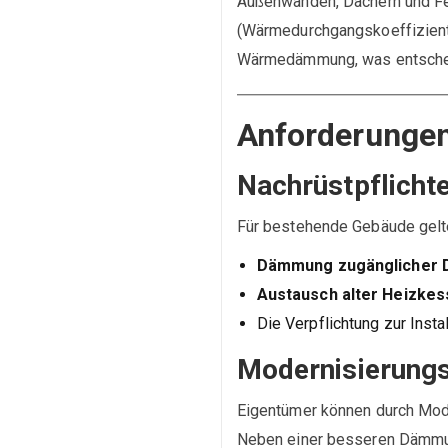
Außenwänden, Dächern und Fe
(Wärmedurchgangskoeffizient
Wärmedämmung, was entscheid
Anforderunge
Nachrüstpflicht
Für bestehende Gebäude gelte
Dämmung zugänglicher 
Austausch alter Heizkes
Die Verpflichtung zur Inst
Modernisierung
Eigentümer können durch Mode
Neben einer besseren Dämmun