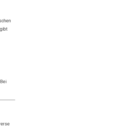
ischen
gibt
 Bei
verse