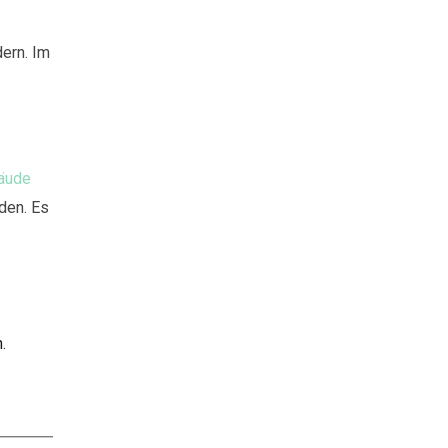
ern. Im
äude
den. Es
.