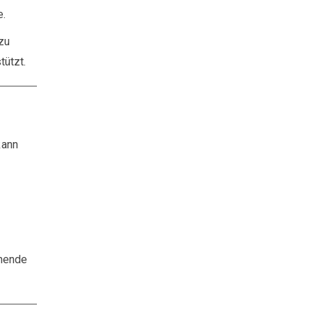
e.
zu
tützt.
kann
chende