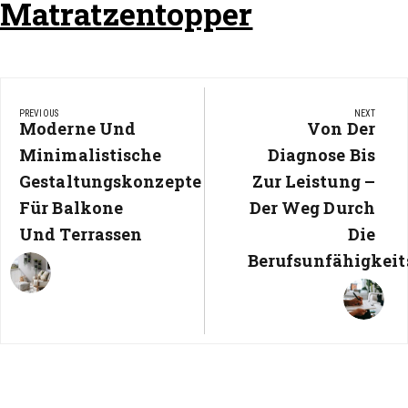
Matratzentopper
Beitragsnavigation
PREVIOUS
NEXT
Previous
Moderne Und
Next
Von Der
Post:
Post:
Minimalistische
Diagnose Bis
Gestaltungskonzepte
Zur Leistung –
Für Balkone
Der Weg Durch
Und Terrassen
Die
Berufsunfähigkeit