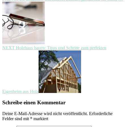
Beitragsnavigation
post:
Next
NEXT
Holzhaus bauen: Tipps und Schritte zum perfekten
post:
Eigenheim aus Holz
Schreibe einen Kommentar
Deine E-Mail-Adresse wird nicht veröffentlicht.
Erforderliche
Felder sind mit
*
markiert