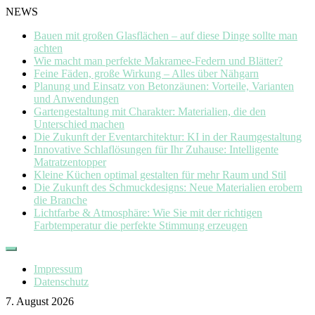
NEWS
Bauen mit großen Glasflächen – auf diese Dinge sollte man
achten
Wie macht man perfekte Makramee-Federn und Blätter?
Feine Fäden, große Wirkung – Alles über Nähgarn
Planung und Einsatz von Betonzäunen: Vorteile, Varianten
und Anwendungen
Gartengestaltung mit Charakter: Materialien, die den
Unterschied machen
Die Zukunft der Eventarchitektur: KI in der Raumgestaltung
Innovative Schlaflösungen für Ihr Zuhause: Intelligente
Matratzentopper
Kleine Küchen optimal gestalten für mehr Raum und Stil
Die Zukunft des Schmuckdesigns: Neue Materialien erobern
die Branche
Lichtfarbe & Atmosphäre: Wie Sie mit der richtigen
Farbtemperatur die perfekte Stimmung erzeugen
Skip
to
Impressum
content
Datenschutz
7. August 2026