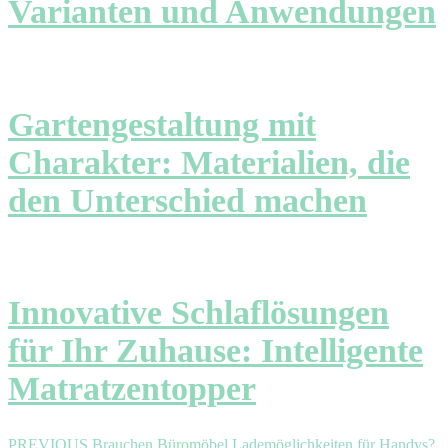
Varianten und Anwendungen
Gartengestaltung mit
Charakter: Materialien, die
den Unterschied machen
Innovative Schlaflösungen
für Ihr Zuhause: Intelligente
Matratzentopper
Previous
PREVIOUS
Brauchen Büromöbel Lademöglichkeiten für Handys?