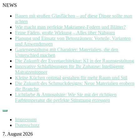
NEWS
Bauen mit großen Glasflächen – auf diese Dinge sollte man
achten
Wie macht man perfekte Makramee-Federn und Blätter?
Feine Fäden, große Wirkung – Alles über Nähgarn
Planung und Einsatz von Betonzäunen: Vorteile, Varianten
und Anwendungen
Gartengestaltung mit Charakter: Materialien, die den
Unterschied machen
Die Zukunft der Eventarchitektur: KI in der Raumgestaltung
Innovative Schlaflösungen für Ihr Zuhause: Intelligente
Matratzentopper
Kleine Küchen optimal gestalten für mehr Raum und Stil
Die Zukunft des Schmuckdesigns: Neue Materialien erobern
die Branche
Lichtfarbe & Atmosphäre: Wie Sie mit der richtigen
Farbtemperatur die perfekte Stimmung erzeugen
Skip
to
Impressum
content
Datenschutz
7. August 2026