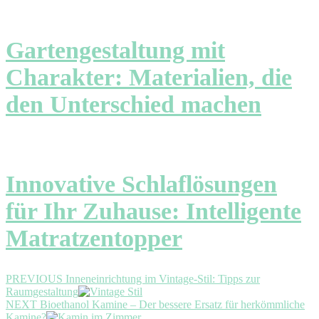
Gartengestaltung mit
Charakter: Materialien, die
den Unterschied machen
Innovative Schlaflösungen
für Ihr Zuhause: Intelligente
Matratzentopper
Beitragsnavigation
Previous
PREVIOUS
Inneneinrichtung im Vintage-Stil: Tipps zur
post:
Raumgestaltung
Next
NEXT
Bioethanol Kamine – Der bessere Ersatz für herkömmliche
post:
Kamine?