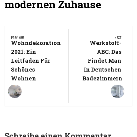
modernen Zuhause
Beitragsnavigation
PREVIOUS
NEXT
Previous
Wohndekoration
Next
Werkstoff-
Post:
Post:
2021: Ein
ABC: Das
Leitfaden Für
Findet Man
Schönes
In Deutschen
Wohnen
Badezimmern
Schreibe einen Kommentar