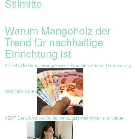
Stilmittel
Warum Mangoholz der
Trend für nachhaltige
Einrichtung ist
Beitragsnavigation
Previous
PREVIOUS
Renovierungskosten: Was Sie bei einer Renovierung
post:
beachten sollten
Next
NEXT
Der ultimative Guide: Umzugsfirmen finden und clever
post: