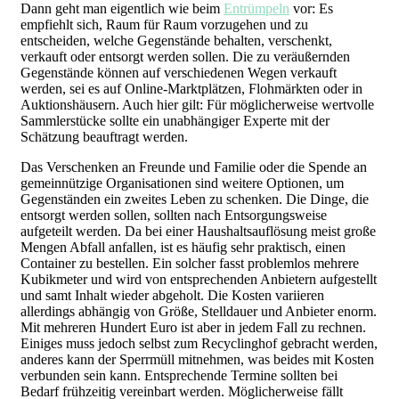
Dann geht man eigentlich wie beim
Entrümpeln
vor: Es
empfiehlt sich, Raum für Raum vorzugehen und zu
entscheiden, welche Gegenstände behalten, verschenkt,
verkauft oder entsorgt werden sollen. Die zu veräußernden
Gegenstände können auf verschiedenen Wegen verkauft
werden, sei es auf Online-Marktplätzen, Flohmärkten oder in
Auktionshäusern. Auch hier gilt: Für möglicherweise wertvolle
Sammlerstücke sollte ein unabhängiger Experte mit der
Schätzung beauftragt werden.
Das Verschenken an Freunde und Familie oder die Spende an
gemeinnützige Organisationen sind weitere Optionen, um
Gegenständen ein zweites Leben zu schenken. Die Dinge, die
entsorgt werden sollen, sollten nach Entsorgungsweise
aufgeteilt werden. Da bei einer Haushaltsauflösung meist große
Mengen Abfall anfallen, ist es häufig sehr praktisch, einen
Container zu bestellen. Ein solcher fasst problemlos mehrere
Kubikmeter und wird von entsprechenden Anbietern aufgestellt
und samt Inhalt wieder abgeholt. Die Kosten variieren
allerdings abhängig von Größe, Stelldauer und Anbieter enorm.
Mit mehreren Hundert Euro ist aber in jedem Fall zu rechnen.
Einiges muss jedoch selbst zum Recyclinghof gebracht werden,
anderes kann der Sperrmüll mitnehmen, was beides mit Kosten
verbunden sein kann. Entsprechende Termine sollten bei
Bedarf frühzeitig vereinbart werden. Möglicherweise fällt