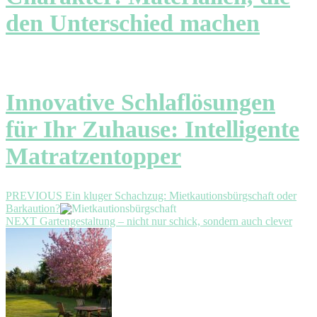
den Unterschied machen
Innovative Schlaflösungen
für Ihr Zuhause: Intelligente
Matratzentopper
Beitragsnavigation
Previous
PREVIOUS
Ein kluger Schachzug: Mietkautionsbürgschaft oder
post:
Barkaution?
Next
NEXT
Gartengestaltung – nicht nur schick, sondern auch clever
post: