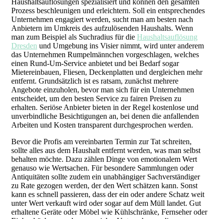
Haushaltsauflösungen spezialisiert und können den gesamten
Prozess beschleunigen und erleichtern. Soll ein entsprechendes
Unternehmen engagiert werden, sucht man am besten nach
Anbietern im Umkreis des aufzulösenden Haushalts. Wenn
man zum Beispiel als Suchradius für die
Haushaltsauflösung
Dresden
und Umgebung ins Visier nimmt, wird unter anderem
das Unternehmen Rumpelmännchen vorgeschlagen, welches
einen Rund-Um-Service anbietet und bei Bedarf sogar
Mietereinbauen, Fliesen, Deckenplatten und dergleichen mehr
entfernt. Grundsätzlich ist es ratsam, zunächst mehrere
Angebote einzuholen, bevor man sich für ein Unternehmen
entscheidet, um den besten Service zu fairen Preisen zu
erhalten. Seriöse Anbieter bieten in der Regel kostenlose und
unverbindliche Besichtigungen an, bei denen die anfallenden
Arbeiten und Kosten transparent durchgesprochen werden.
Bevor die Profis am vereinbarten Termin zur Tat schreiten,
sollte alles aus dem Haushalt entfernt werden, was man selbst
behalten möchte. Dazu zählen Dinge von emotionalem Wert
genauso wie Wertsachen. Für besondere Sammlungen oder
Antiquitäten sollte zudem ein unabhängiger Sachverständiger
zu Rate gezogen werden, der den Wert schätzen kann. Sonst
kann es schnell passieren, dass der ein oder andere Schatz weit
unter Wert verkauft wird oder sogar auf dem Müll landet. Gut
erhaltene Geräte oder Möbel wie Kühlschränke, Fernseher oder