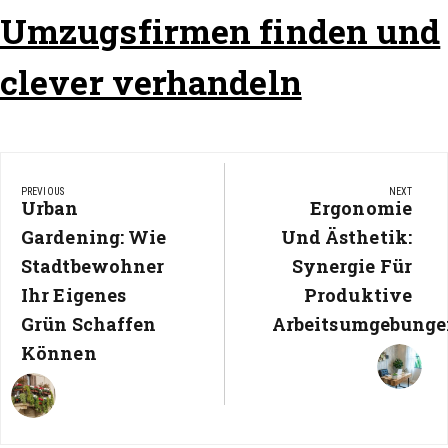
Umzugsfirmen finden und
clever verhandeln
Beitragsnavigation
PREVIOUS
NEXT
Previous
Urban
Next
Ergonomie
Post:
Post:
Gardening: Wie
Und Ästhetik:
Stadtbewohner
Synergie Für
Ihr Eigenes
Produktive
Grün Schaffen
Arbeitsumgebung
Können