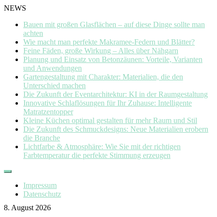
NEWS
Bauen mit großen Glasflächen – auf diese Dinge sollte man
achten
Wie macht man perfekte Makramee-Federn und Blätter?
Feine Fäden, große Wirkung – Alles über Nähgarn
Planung und Einsatz von Betonzäunen: Vorteile, Varianten
und Anwendungen
Gartengestaltung mit Charakter: Materialien, die den
Unterschied machen
Die Zukunft der Eventarchitektur: KI in der Raumgestaltung
Innovative Schlaflösungen für Ihr Zuhause: Intelligente
Matratzentopper
Kleine Küchen optimal gestalten für mehr Raum und Stil
Die Zukunft des Schmuckdesigns: Neue Materialien erobern
die Branche
Lichtfarbe & Atmosphäre: Wie Sie mit der richtigen
Farbtemperatur die perfekte Stimmung erzeugen
Skip
to
Impressum
content
Datenschutz
8. August 2026