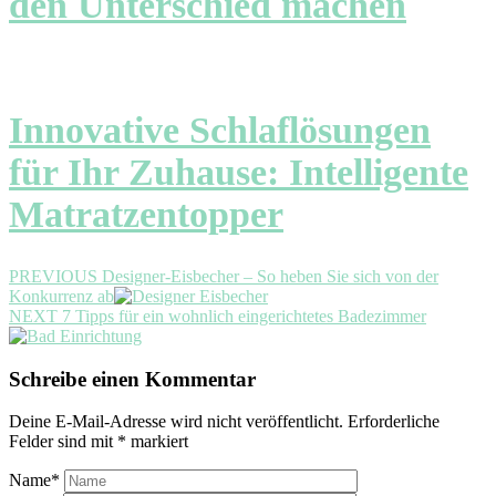
den Unterschied machen
Innovative Schlaflösungen
für Ihr Zuhause: Intelligente
Matratzentopper
Beitragsnavigation
Previous
PREVIOUS
Designer-Eisbecher – So heben Sie sich von der
post:
Konkurrenz ab
Next
NEXT
7 Tipps für ein wohnlich eingerichtetes Badezimmer
post:
Schreibe einen Kommentar
Deine E-Mail-Adresse wird nicht veröffentlicht.
Erforderliche
Felder sind mit
*
markiert
Name
*