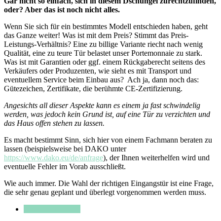
Gar nicht so einfach, sich in diesem Dschungel zurechtzufinden,
oder? Aber das ist noch nicht alles.
Wenn Sie sich für ein bestimmtes Modell entschieden haben, geht
das Ganze weiter! Was ist mit dem Preis? Stimmt das Preis-
Leistungs-Verhältnis? Eine zu billige Variante riecht nach wenig
Qualität, eine zu teure Tür belastet unser Portemonnaie zu stark.
Was ist mit Garantien oder ggf. einem Rückgaberecht seitens des
Verkäufers oder Produzenten, wie sieht es mit Transport und
eventuellem Service beim Einbau aus? Ach ja, dann noch das:
Gütezeichen, Zertifikate, die berühmte CE-Zertifizierung.
Angesichts all dieser Aspekte kann es einem ja fast schwindelig
werden, was jedoch kein Grund ist, auf eine Tür zu verzichten und
das Haus offen stehen zu lassen.
Es macht bestimmt Sinn, sich hier von einem Fachmann beraten zu
lassen (beispielsweise bei DAKO unter
https://www.dako.eu/de/anfrage
), der Ihnen weiterhelfen wird und
eventuelle Fehler im Vorab ausschließt.
Wie auch immer. Die Wahl der richtigen Eingangstür ist eine Frage,
die sehr genau geplant und überlegt vorgenommen werden muss.
Haus & Wohnung