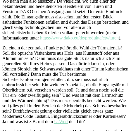
Wo kann man also ansetzen? Da vielleicht, wo auch einer der
bekanntesten und bedeutendsten Herstellern von Türen und
Fenstern DAKO seinen Ausgangspunkt setzt: Der erste Eindruck
zählt. Die Eingangstür muss also schon auf den ersten Blick
ästhetische Funktionen erfüllen und durch das Design bestechen und
gleichzeitig technologischen und vor allem auch
sicherheitstechnischen Kriterien vollauf gerecht werden (mehr
Informationen unter
https://www.dako.eu/de/produkte/cty/turen
).
Zu einem der zentralen Punkte gehört die Wahl der Türmaterials!
Soll die optische Visitenkarte aus Holz, aus Kunststoff oder aus
Aluminium sein? Dann muss das gute Stück natürlich auch zum
generellen Stil Ihres Heims passen. Das dürfte klar sein, oder
können Sie sich ein Schwarzwaldhaus mit einer Tür im kubanischen
Stil vorstellen? Dann muss die Tür bestimmte
Sicherheitsanforderungen erfüllen, d.h. sie muss natürlich
einbruchssicher sein. Ein weiterer Aspekt ist, ob die Eingangstür mit
Oberlichtern o.ä. versehen werden soll. Ja und dann noch: soll die
Tür ein- oder zweiflügelig sein? Und was ist mit dem Lärmschutz
und der Wärmedichtung? Das muss ebenfalls bedacht werden. Wie
soll (dies geht in den Bereich der Sicherheit) das Schloss beschaffen
sein? Dreifachverriegelung oder vielleicht gleich etwas ganz
Modernes: Code-Tastatur, Fingerabdruckscanner oder Kartenleser?
Ja und was ist z.B. mit dem
U-Wert
der Tür?