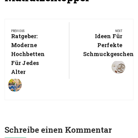
Beitragsnavigation
PREVIOUS
NEXT
Previous
Ratgeber:
Next
Ideen Für
Post:
Post:
Moderne
Perfekte
Hochbetten
Schmuckgeschenk
Für Jedes
Alter
Schreibe einen Kommentar