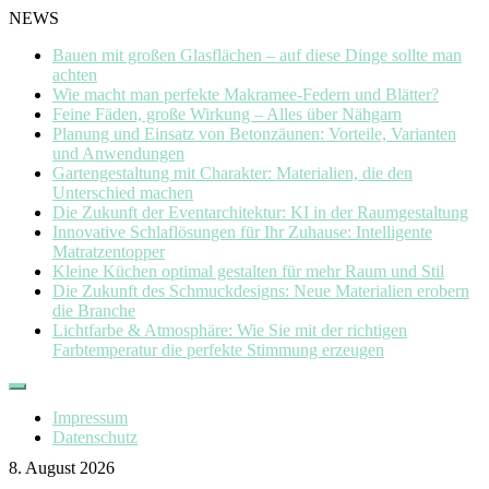
NEWS
Bauen mit großen Glasflächen – auf diese Dinge sollte man
achten
Wie macht man perfekte Makramee-Federn und Blätter?
Feine Fäden, große Wirkung – Alles über Nähgarn
Planung und Einsatz von Betonzäunen: Vorteile, Varianten
und Anwendungen
Gartengestaltung mit Charakter: Materialien, die den
Unterschied machen
Die Zukunft der Eventarchitektur: KI in der Raumgestaltung
Innovative Schlaflösungen für Ihr Zuhause: Intelligente
Matratzentopper
Kleine Küchen optimal gestalten für mehr Raum und Stil
Die Zukunft des Schmuckdesigns: Neue Materialien erobern
die Branche
Lichtfarbe & Atmosphäre: Wie Sie mit der richtigen
Farbtemperatur die perfekte Stimmung erzeugen
Skip
to
Impressum
content
Datenschutz
8. August 2026