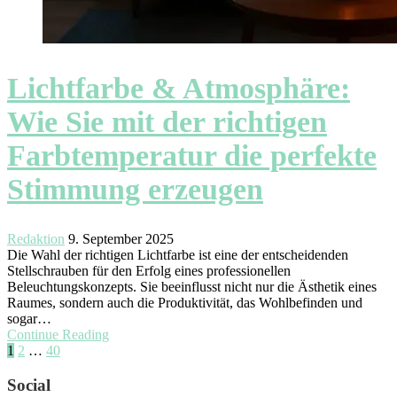
Lichtfarbe & Atmosphäre:
Wie Sie mit der richtigen
Farbtemperatur die perfekte
Stimmung erzeugen
Redaktion
9. September 2025
Die Wahl der richtigen Lichtfarbe ist eine der entscheidenden
Stellschrauben für den Erfolg eines professionellen
Beleuchtungskonzepts. Sie beeinflusst nicht nur die Ästhetik eines
Raumes, sondern auch die Produktivität, das Wohlbefinden und
sogar…
Continue Reading
Seitennummerierung
Page
Page
Page
Next
1
2
…
40
page
der
Social