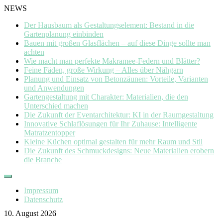
NEWS
Der Hausbaum als Gestaltungselement: Bestand in die
Gartenplanung einbinden
Bauen mit großen Glasflächen – auf diese Dinge sollte man
achten
Wie macht man perfekte Makramee-Federn und Blätter?
Feine Fäden, große Wirkung – Alles über Nähgarn
Planung und Einsatz von Betonzäunen: Vorteile, Varianten
und Anwendungen
Gartengestaltung mit Charakter: Materialien, die den
Unterschied machen
Die Zukunft der Eventarchitektur: KI in der Raumgestaltung
Innovative Schlaflösungen für Ihr Zuhause: Intelligente
Matratzentopper
Kleine Küchen optimal gestalten für mehr Raum und Stil
Die Zukunft des Schmuckdesigns: Neue Materialien erobern
die Branche
Skip
to
Impressum
content
Datenschutz
10. August 2026