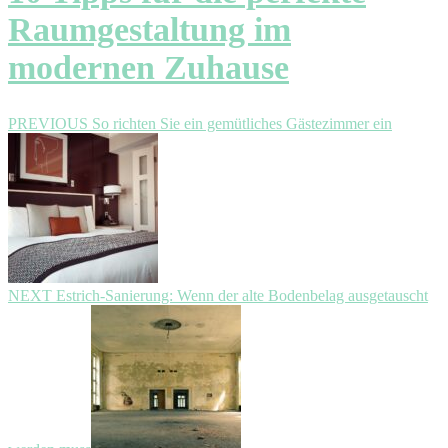
Raumgestaltung im
modernen Zuhause
Beitragsnavigation
Previous
PREVIOUS
So richten Sie ein gemütliches Gästezimmer ein
post:
Next
NEXT
Estrich-Sanierung: Wenn der alte Bodenbelag ausgetauscht
post: