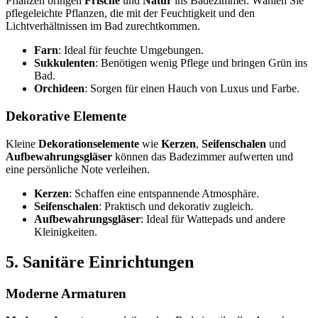
Pflanzen bringen
Frische
und
Natur
ins Badezimmer. Wählen Sie
pflegeleichte Pflanzen, die mit der Feuchtigkeit und den
Lichtverhältnissen im Bad zurechtkommen.
Farn
: Ideal für feuchte Umgebungen.
Sukkulenten
: Benötigen wenig Pflege und bringen Grün ins
Bad.
Orchideen
: Sorgen für einen Hauch von Luxus und Farbe.
Dekorative Elemente
Kleine
Dekorationselemente
wie
Kerzen
,
Seifenschalen
und
Aufbewahrungsgläser
können das Badezimmer aufwerten und
eine persönliche Note verleihen.
Kerzen
: Schaffen eine entspannende Atmosphäre.
Seifenschalen
: Praktisch und dekorativ zugleich.
Aufbewahrungsgläser
: Ideal für Wattepads und andere
Kleinigkeiten.
5. Sanitäre Einrichtungen
Moderne Armaturen