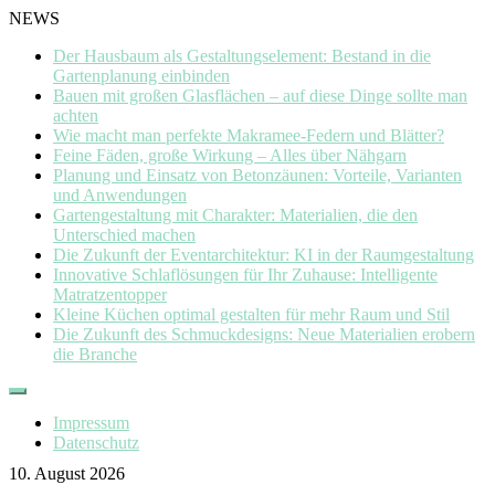
NEWS
Der Hausbaum als Gestaltungselement: Bestand in die
Gartenplanung einbinden
Bauen mit großen Glasflächen – auf diese Dinge sollte man
achten
Wie macht man perfekte Makramee-Federn und Blätter?
Feine Fäden, große Wirkung – Alles über Nähgarn
Planung und Einsatz von Betonzäunen: Vorteile, Varianten
und Anwendungen
Gartengestaltung mit Charakter: Materialien, die den
Unterschied machen
Die Zukunft der Eventarchitektur: KI in der Raumgestaltung
Innovative Schlaflösungen für Ihr Zuhause: Intelligente
Matratzentopper
Kleine Küchen optimal gestalten für mehr Raum und Stil
Die Zukunft des Schmuckdesigns: Neue Materialien erobern
die Branche
Skip
to
Impressum
content
Datenschutz
10. August 2026