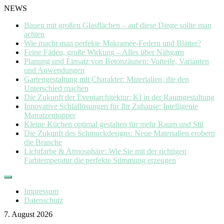
NEWS
Bauen mit großen Glasflächen – auf diese Dinge sollte man
achten
Wie macht man perfekte Makramee-Federn und Blätter?
Feine Fäden, große Wirkung – Alles über Nähgarn
Planung und Einsatz von Betonzäunen: Vorteile, Varianten
und Anwendungen
Gartengestaltung mit Charakter: Materialien, die den
Unterschied machen
Die Zukunft der Eventarchitektur: KI in der Raumgestaltung
Innovative Schlaflösungen für Ihr Zuhause: Intelligente
Matratzentopper
Kleine Küchen optimal gestalten für mehr Raum und Stil
Die Zukunft des Schmuckdesigns: Neue Materialien erobern
die Branche
Lichtfarbe & Atmosphäre: Wie Sie mit der richtigen
Farbtemperatur die perfekte Stimmung erzeugen
Skip
to
Impressum
content
Datenschutz
7. August 2026