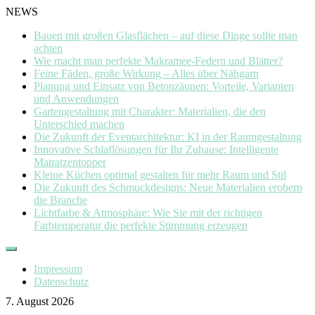
NEWS
Bauen mit großen Glasflächen – auf diese Dinge sollte man
achten
Wie macht man perfekte Makramee-Federn und Blätter?
Feine Fäden, große Wirkung – Alles über Nähgarn
Planung und Einsatz von Betonzäunen: Vorteile, Varianten
und Anwendungen
Gartengestaltung mit Charakter: Materialien, die den
Unterschied machen
Die Zukunft der Eventarchitektur: KI in der Raumgestaltung
Innovative Schlaflösungen für Ihr Zuhause: Intelligente
Matratzentopper
Kleine Küchen optimal gestalten für mehr Raum und Stil
Die Zukunft des Schmuckdesigns: Neue Materialien erobern
die Branche
Lichtfarbe & Atmosphäre: Wie Sie mit der richtigen
Farbtemperatur die perfekte Stimmung erzeugen
Skip
to
Impressum
content
Datenschutz
7. August 2026