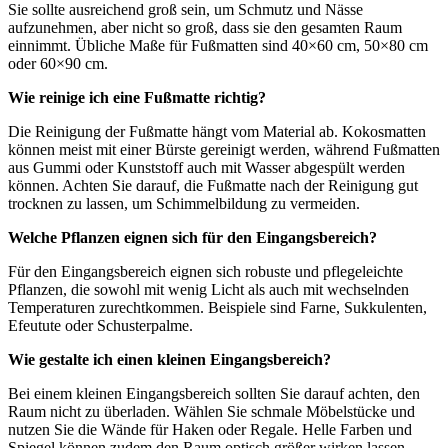
Sie sollte ausreichend groß sein, um Schmutz und Nässe
aufzunehmen, aber nicht so groß, dass sie den gesamten Raum
einnimmt. Übliche Maße für Fußmatten sind 40×60 cm, 50×80 cm
oder 60×90 cm.
Wie reinige ich eine Fußmatte richtig?
Die Reinigung der Fußmatte hängt vom Material ab. Kokosmatten
können meist mit einer Bürste gereinigt werden, während Fußmatten
aus Gummi oder Kunststoff auch mit Wasser abgespült werden
können. Achten Sie darauf, die Fußmatte nach der Reinigung gut
trocknen zu lassen, um Schimmelbildung zu vermeiden.
Welche Pflanzen eignen sich für den Eingangsbereich?
Für den Eingangsbereich eignen sich robuste und pflegeleichte
Pflanzen, die sowohl mit wenig Licht als auch mit wechselnden
Temperaturen zurechtkommen. Beispiele sind Farne, Sukkulenten,
Efeutute oder Schusterpalme.
Wie gestalte ich einen kleinen Eingangsbereich?
Bei einem kleinen Eingangsbereich sollten Sie darauf achten, den
Raum nicht zu überladen. Wählen Sie schmale Möbelstücke und
nutzen Sie die Wände für Haken oder Regale. Helle Farben und
Spiegel können zudem den Raum optisch größer wirken lassen.